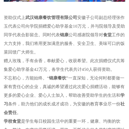
资助仪式上
武汉锦康餐饮管理有限公司
安徽子公司副总经理张作
玉代表公司向学院捐赠爱心助学基金10万元，并与院领导及受助
同学代表合影留念。同时代表
锦康
公司感谢院领导对
食堂
工作的
大力支持，我们将用更加满意的服务、安全卫生、美味可口的饭
菜回馈广大师生。
赠人玫瑰，手有余香，奉献爱心，收获希望。此次捐赠仪式共筹
集爱心助学基金42万元，各学生代表共计450人获得资助。
不忘初心，方能始终。“
锦康餐饮
”一直深知，无论何时都要做一
家有责任心的企业，真诚的希望通过此次爱心捐赠活动，能够有
更多的爱心企业、爱心人士加入，帮助改善受助学生的生活和
学
习
条件，助力他们的成长成才成功，为安徽的教育事业尽一份
社
会责任
。
学校食堂
是学生每日校园生活中的重要一环，健康、均衡的饮